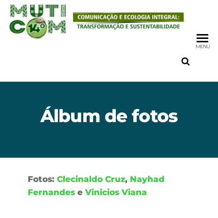
MENU
Álbum de fotos
Fotos:
Clecinaldo Cruz
,
Nayhad
Fernandes
e
Vinicios Viana