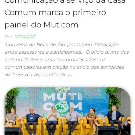
Comunicação a serviço da Casa
Comum marca o primeiro
painel do Muticom
Por
REDAÇÃO
‘Conversa de Beira de Rio’ promoveu integração
entre assessores e participantes. O ofício divino das
comunidades reuniu os comunicadores e
comunicadoras em oração no início das atividades
de hoje, dia 26, na 14ª edição…