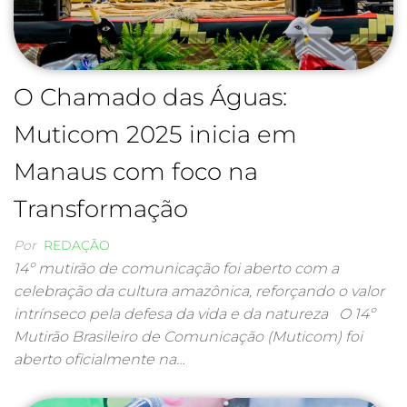
O Chamado das Águas:
Muticom 2025 inicia em
Manaus com foco na
Transformação
Por
REDAÇÃO
14º mutirão de comunicação foi aberto com a
celebração da cultura amazônica, reforçando o valor
intrínseco pela defesa da vida e da natureza O 14º
Mutirão Brasileiro de Comunicação (Muticom) foi
aberto oficialmente na…