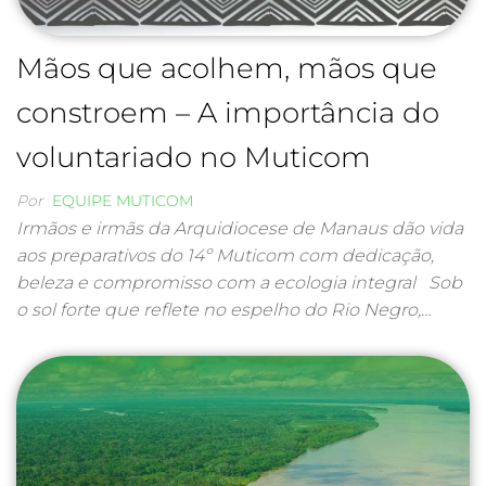
Mãos que acolhem, mãos que
constroem – A importância do
voluntariado no Muticom
Por
EQUIPE MUTICOM
Irmãos e irmãs da Arquidiocese de Manaus dão vida
aos preparativos do 14º Muticom com dedicação,
beleza e compromisso com a ecologia integral Sob
o sol forte que reflete no espelho do Rio Negro,…