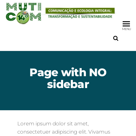
MENU
Page with NO
sidebar
Lorem ipsum dolor sit amet,
consectetuer adipiscing elit. Vivamus