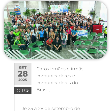
SET
Caros irmãos e irmãs,
28
comunicadores e
2025
comunicadoras do
Brasil,
Off
​De 25 a 28 de setembro de