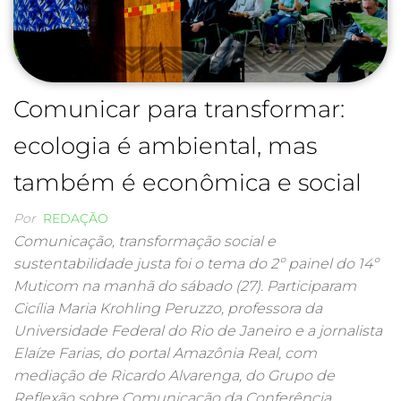
Comunicar para transformar:
ecologia é ambiental, mas
também é econômica e social
Por
REDAÇÃO
Comunicação, transformação social e
sustentabilidade justa foi o tema do 2º painel do 14º
Muticom na manhã do sábado (27). Participaram
Cicília Maria Krohling Peruzzo, professora da
Universidade Federal do Rio de Janeiro e a jornalista
Elaíze Farias, do portal Amazônia Real, com
mediação de Ricardo Alvarenga, do Grupo de
Reflexão sobre Comunicação da Conferência…