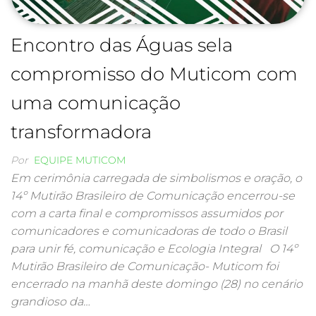
Encontro das Águas sela
compromisso do Muticom com
uma comunicação
transformadora
Por
EQUIPE MUTICOM
Em cerimônia carregada de simbolismos e oração, o
14º Mutirão Brasileiro de Comunicação encerrou-se
com a carta final e compromissos assumidos por
comunicadores e comunicadoras de todo o Brasil
para unir fé, comunicação e Ecologia Integral O 14º
Mutirão Brasileiro de Comunicação- Muticom foi
encerrado na manhã deste domingo (28) no cenário
grandioso da…