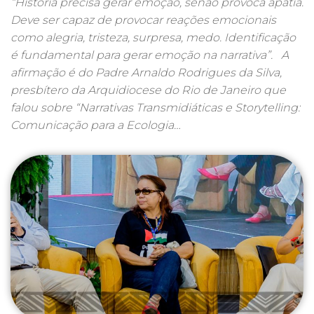
“História precisa gerar emoção, senão provoca apatia.
Deve ser capaz de provocar reações emocionais
como alegria, tristeza, surpresa, medo. Identificação
é fundamental para gerar emoção na narrativa”. A
afirmação é do Padre Arnaldo Rodrigues da Silva,
presbítero da Arquidiocese do Rio de Janeiro que
falou sobre “Narrativas Transmidiáticas e Storytelling:
Comunicação para a Ecologia…