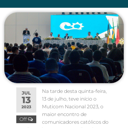
Na tarde desta quinta-feira,
JUL
13
13 de julho, teve início o
Muticom Nacional 2023, o
2023
maior encontro de
Off
comunicadores católicos do