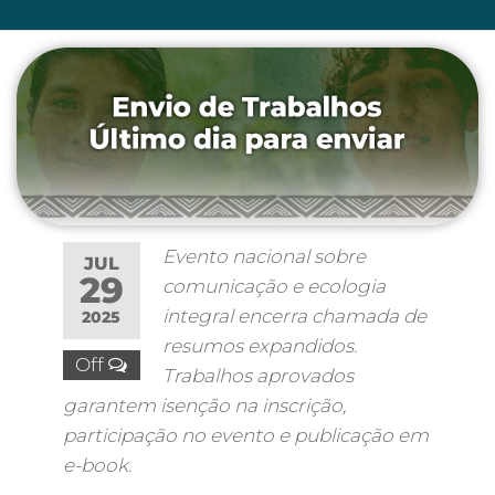
Evento nacional sobre
JUL
29
comunicação e ecologia
integral encerra chamada de
2025
resumos expandidos.
Off
Trabalhos aprovados
garantem isenção na inscrição,
participação no evento e publicação em
e-book.